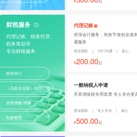
¥
起
财税服务
代理记账
资深会计服务，有效节省创业成本
代理记账、税务托管、
通服务
税务筹划等
专业财税服务
资深团队
|
1对1沟通
|
省心
200.00
¥
起
财务审计
一般纳税人申请
（高新企业版）代理记账
开具增值税专用发票 专人专
发票增版/增量
资深团队
|
专人专办
|
省心
乱账整理
500.00
¥
起