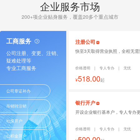
企业服务市场
200+项企业贴身服务，覆盖20多个重点城市
工商服务
注册公司
快至3天取得营业执照，全程无需
公司注册、变更、注销、
疑难处理等
专业工商服务
价格透明
|
专人专办
|
无忧
518.00
¥
起
公司章证补办
银行开户
吊销转注销
开设企业银行基本户，专人专办
社保开户
价格透明
|
专人专办
|
无忧
公积金开户
500.00